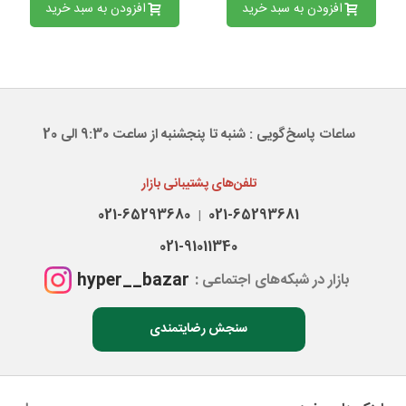
افزودن به سبد خرید
افزودن به سبد خرید
ساعات پاسخ‌گویی : شنبه تا پنجشنبه از ساعت 9:30 الی 20
نکات استفاده و نگهداری
تلفن‌های پشتیبانی بازار
021-65293680
021-65293681
|
021-91011340
hyper__bazar
بازار در شبکه‌های اجتماعی :
سنجش رضایتمندی