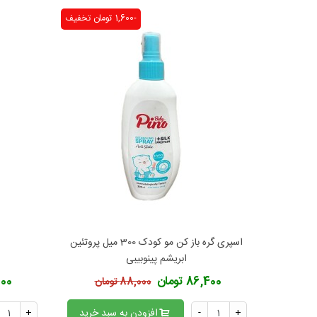
-1,600 تومان
تخفیف
مزایا
اسپری گره باز کن مو کودک 300 میل پروتئین
افزودن به محبوب‌ها
ا
ابریشم پینوبیبی
86,400 تومان
1,900
88,000 تومان
نکات 
+
-
افزودن به سبد خرید
+