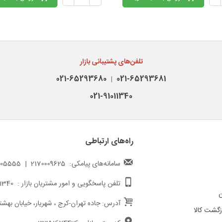
تلفن‌های پشتیبانی بازار
021-65293680
021-65293681
|
021-91011340
راه‌های ارتباطی
سامانه‌های پیامکی: 2170009625 | 217000005555
تلفن پاسخگویی و امور مشتریان بازار : 02191011340
ن
آدرس: جاده تهران-کرج ، شهریار، خیابان بهشت
گشت کالا