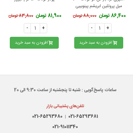
میل پروتئین ابریشم پینوبیبی
86,400 تومان
81,900 تومان
88,000 تومان
83,800 تومان
-
+
-
+
افزودن به سبد خرید
افزودن به سبد خرید
ساعات پاسخ‌گویی : شنبه تا پنجشنبه از ساعت 9:30 الی 20
تلفن‌های پشتیبانی بازار
021-65293680
021-65293681
|
021-91011340