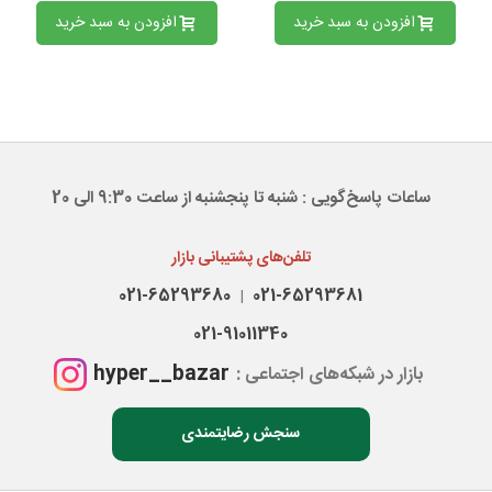
افزودن به سبد خرید
افزودن به سبد خرید
ساعات پاسخ‌گویی : شنبه تا پنجشنبه از ساعت 9:30 الی 20
تلفن‌های پشتیبانی بازار
021-65293680
021-65293681
|
021-91011340
hyper__bazar
بازار در شبکه‌های اجتماعی :
سنجش رضایتمندی