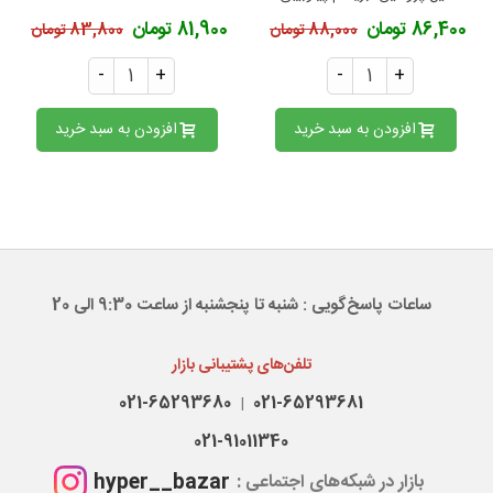
86,400 تومان
81,900 تومان
88,000 تومان
83,800 تومان
-
+
-
+
افزودن به سبد خرید
افزودن به سبد خرید
نحوه استفاده و نگهداری
ساعات پاسخ‌گویی : شنبه تا پنجشنبه از ساعت 9:30 الی 20
تلفن‌های پشتیبانی بازار
021-65293680
021-65293681
|
021-91011340
hyper__bazar
بازار در شبکه‌های اجتماعی :