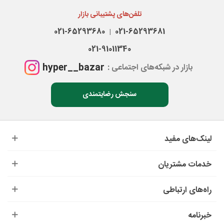
تلفن‌های پشتیبانی بازار
021-65293680
021-65293681
|
021-91011340
hyper__bazar
بازار در شبکه‌های اجتماعی :
سنجش رضایتمندی
لینک‌های مفید
خدمات مشتریان
راه‌های ارتباطی
خبرنامه