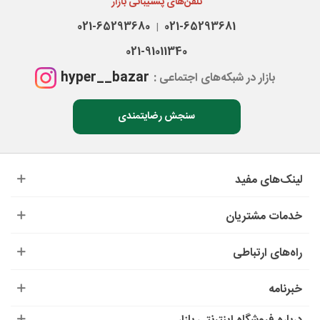
تلفن‌های پشتیبانی بازار
021-65293680
021-65293681
|
021-91011340
hyper__bazar
بازار در شبکه‌های اجتماعی :
سنجش رضایتمندی
لینک‌های مفید
خدمات مشتریان
راه‌های ارتباطی
خبرنامه