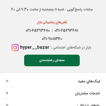
ساعات پاسخ‌گویی : شنبه تا پنجشنبه از ساعت 9:30 الی 20
تلفن‌های پشتیبانی بازار
021-65293680
021-65293681
|
021-91011340
hyper__bazar
بازار در شبکه‌های اجتماعی :
سنجش رضایتمندی
لینک‌های مفید
خدمات مشتریان
راه‌های ارتباطی