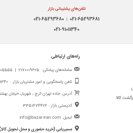
تلفن‌های پشتیبانی بازار
021-65293680
021-65293681
|
021-91011340
راه‌های ارتباطی
سامانه‌های پیامکی: 2170009625 | 217000005555
تلفن پاسخگویی و امور مشتریان بازار : 02191011340
ن
آدرس: جاده تهران-کرج ، شهریار، خیابان بهشت
گشت کالا
کدپستی بازار : 3351674426
ایمیل: info@bazar-iran.com
مسیریابی (خرید حضوری و محل تحویل کالا)