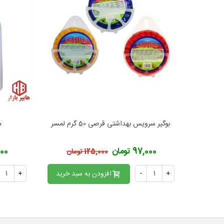
بوگیر سرویس بهداشتی قرصی 50 گرم لمسر
م
افزودن به محبوب‌ها
ا
97,000 تومان
,200
125,000 تومان
+
-
افزودن به سبد خرید
+