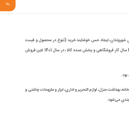
بالا
 برای شهروندان، ایجاد حس خوشایند خرید (تنوع در محصول و قیمت
مناسب)، صرفه جویی در زمان و در نهایت کاهش ترددهای درون شهری، با ارائه کالاهای با کیفیت بالا و همچنین قیمتی مناسب و رقابتی ، با تجربه 28 سال کار فروشگاهی و پخش عمده کالا ، در سال 1401 لاین فروش
بود.
ه، بهداشت منزل، لوازم التحریر و اداری، ابزار و ملزومات، چاشنی و
بندی می‌شود.