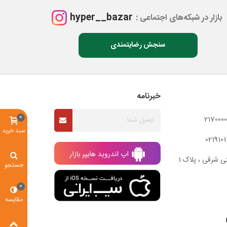
hyper__bazar
بازار در شبکه‌های اجتماعی :
سنجش رضایتمندی
خبرنامه
0
سبد خرید
اپ اندروید هایپر بازار
ی شرقی ، پلاک 1
جستجو
0
مقایسه