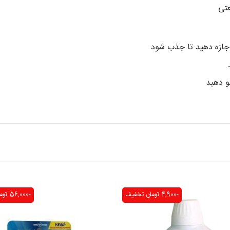
عتی
اجازه دهید تا جذب شود
و دهید
-4,900 تومان
تخفیف
-56,000 تومان