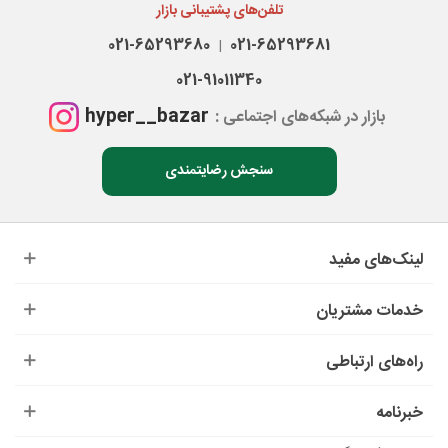
تلفن‌های پشتیبانی بازار
021-65293680
021-65293681
|
021-91011340
hyper__bazar
بازار در شبکه‌های اجتماعی :
سنجش رضایتمندی
لینک‌های مفید
خدمات مشتریان
راه‌های ارتباطی
خبرنامه