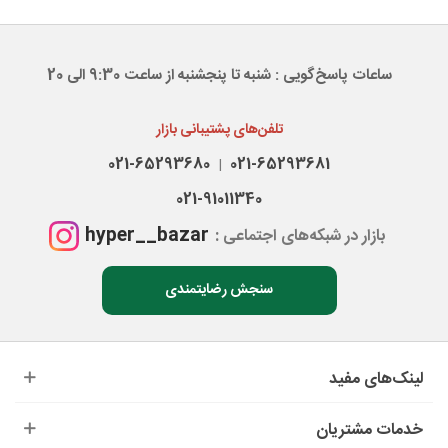
ساعات پاسخ‌گویی : شنبه تا پنجشنبه از ساعت 9:30 الی 20
تلفن‌های پشتیبانی بازار
021-65293680
021-65293681
|
021-91011340
hyper__bazar
بازار در شبکه‌های اجتماعی :
سنجش رضایتمندی
لینک‌های مفید
خدمات مشتریان