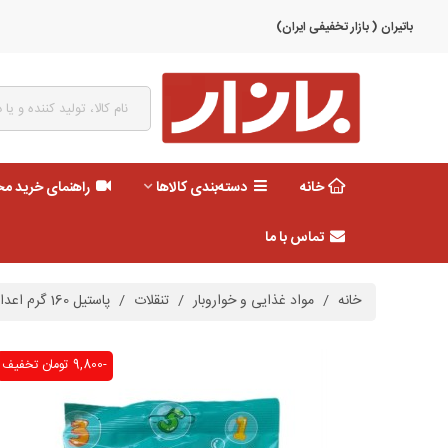
باتیران ( بازار تخفیفی ایران)
خانه
دسته‌بندی کالاها
راهنمای خرید م
تماس با ما
خانه
/
مواد غذایی و خواروبار
/
تنقلات
/
پاستیل 160 گرم اعداد شیبا
-9,800 تومان
تخفیف