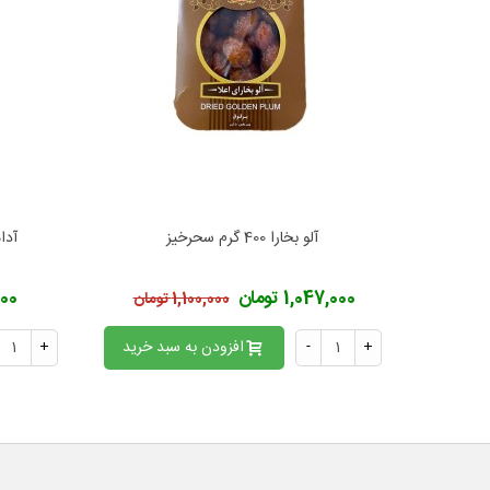
آلو بخارا 400 گرم سحرخیز
آدا
افزودن به محبوب‌ها
ا
1,047,000 تومان
,200
1,100,000 تومان
+
-
افزودن به سبد خرید
+