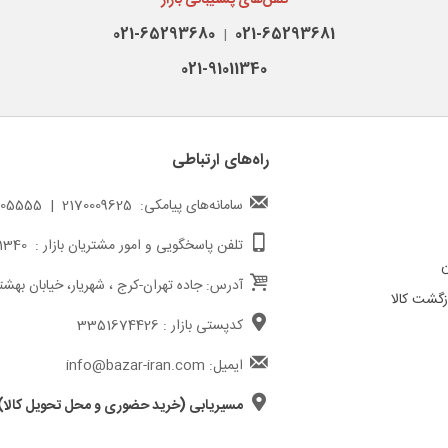
تلفن‌های پشتیبانی بازار
021-65293680
021-65293681
|
021-91011340
راه‌های ارتباطی
سامانه‌های پیامکی: 2170009625 | 217000005555
تلفن پاسخگویی و امور مشتریان بازار : 02191011340
ن
آدرس: جاده تهران-کرج ، شهریار، خیابان بهشت
گشت کالا
کدپستی بازار : 3351674426
ایمیل: info@bazar-iran.com
مسیریابی (خرید حضوری و محل تحویل کالا)