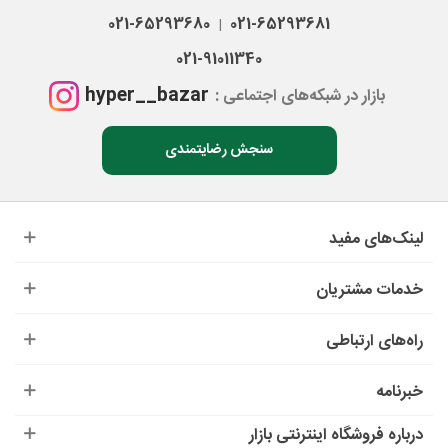
021-65293680
021-65293681
|
021-91011340
hyper__bazar
بازار در شبکه‌های اجتماعی :
سنجش رضایتمندی
لینک‌های مفید
خدمات مشتریان
راه‌های ارتباطی
خبرنامه
درباره‌ فروشگاه اینترنتی بازار