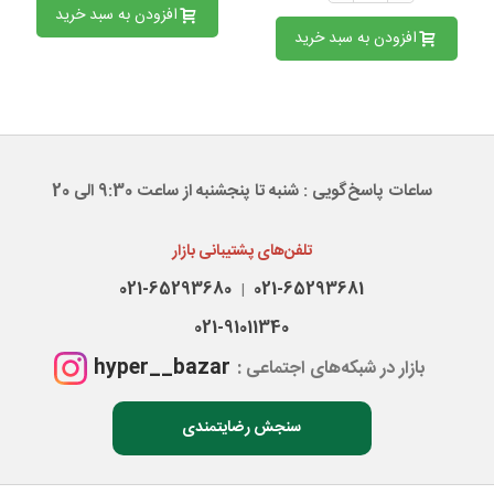
افزودن به سبد خرید
افزودن به سبد خرید
ساعات پاسخ‌گویی : شنبه تا پنجشنبه از ساعت 9:30 الی 20
تلفن‌های پشتیبانی بازار
021-65293680
021-65293681
|
021-91011340
hyper__bazar
بازار در شبکه‌های اجتماعی :
سنجش رضایتمندی