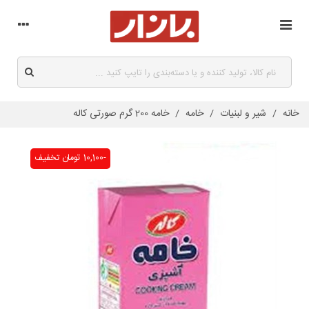
خانه
/
شیر و لبنیات
/
خامه
/
خامه 200 گرم صورتی کاله
-10,100 تومان
تخفیف