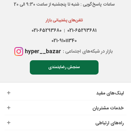
ساعات پاسخ‌گویی : شنبه تا پنجشنبه از ساعت 9:30 الی 20
تلفن‌های پشتیبانی بازار
021-65293680
021-65293681
|
021-91011340
hyper__bazar
بازار در شبکه‌های اجتماعی :
سنجش رضایتمندی
لینک‌های مفید
خدمات مشتریان
راه‌های ارتباطی