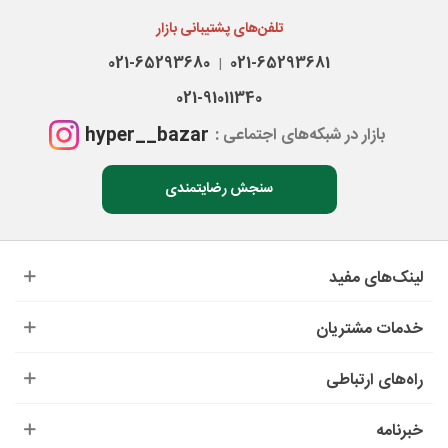
تلفن‌های پشتیبانی بازار
021-65293680
021-65293681
|
021-91011340
hyper__bazar
بازار در شبکه‌های اجتماعی :
سنجش رضایتمندی
لینک‌های مفید
خدمات مشتریان
راه‌های ارتباطی
خبرنامه