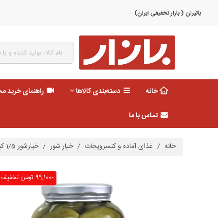
باتیران ( بازار تخفیفی ایران)
خانه
دسته‌بندی کالاها
راهنمای خرید م
تماس با ما
خانه
/
غذای آماده و کنسرویجات
/
خیار شور
/
خیارشور 1/5 کیلو درجه یک G دلوسه
-99,100 تومان
تخفیف