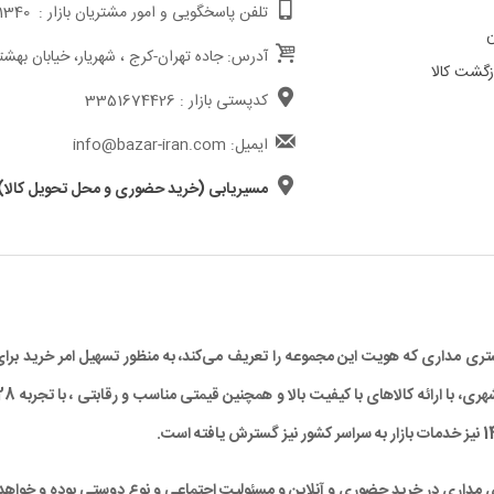
تلفن پاسخگویی و امور مشتریان بازار : 02191011340
ن
آدرس: جاده تهران-کرج ، شهریار، خیابان بهشت
گشت کالا
کدپستی بازار : 3351674426
ایمیل: info@bazar-iran.com
مسیریابی (خرید حضوری و محل تحویل کالا)
د مشتری مداری که هویت این مجموعه را تعریف می‌کند، به منظور تسهیل امر خرید
ی مداری در خرید حضوری و آنلاین و مسئولیت اجتماعی و نوع دوستی بوده و خواهد 