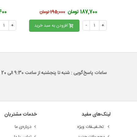
187,700 تومان
15,400
195,000 تومان
+
-
افزودن به سبد خرید
+
ساعات پاسخ‌گویی : شنبه تا پنجشنبه از ساعت 9:30 الی 20
لینک‌های مفید
خدمات مشتریان
تخـفیـفات ویژه
درباره‌ی ما
محصولات جدید
تماس با ما