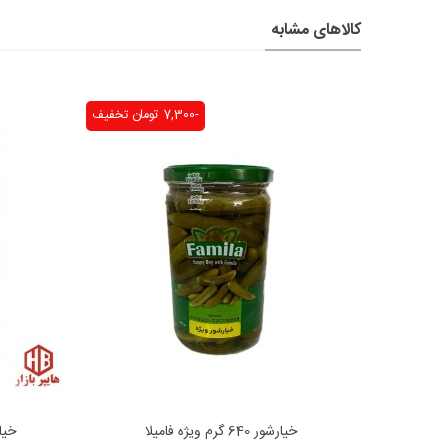
کالاهای مشابه
-7,300 تومان
تخفیف
خیارشور 640 گرم ویژه فامیلا
خیارشور 30
افزودن به محبوب‌ها
ا