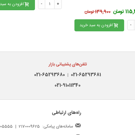
+
-
افزودن به سبد
1 تومان
139,900 تومان
-
افزودن به سبد خرید
تلفن‌های پشتیبانی بازار
021-65293680
021-65293681
|
021-91011340
راه‌های ارتباطی
سامانه‌های پیامکی: 2170009625 | 217000005555