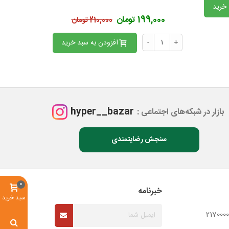
 خرید
199,000 تومان
174,000
210,000 تومان
+
-
افزودن به سبد خرید
+
hyper__bazar
بازار در شبکه‌های اجتماعی :
سنجش رضایتمندی
0
خبرنامه
سبد خرید