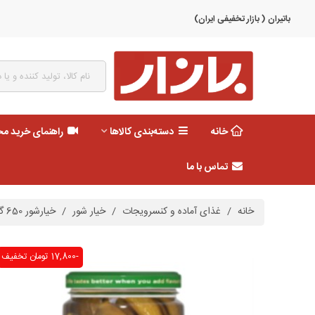
باتیران ( بازار تخفیفی ایران)
خانه
دسته‌بندی کالاها
راهنمای خرید م
تماس با ما
خانه
/
غذای آماده و کنسرویجات
/
خیار شور
/
خیارشور 650 گرم درجه یک مهرام
-17,800 تومان
تخفیف