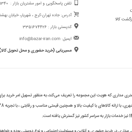
تلفن پاسخگویی و امور مشتریان بازار : 02191011340
ن
آدرس: جاده تهران-کرج ، شهریار، خیابان بهشت
گشت کالا
کدپستی بازار : 3351674426
ایمیل: info@bazar-iran.com
مسیریابی (خرید حضوری و محل تحویل کالا)
د مشتری مداری که هویت این مجموعه را تعریف می‌کند، به منظور تسهیل امر خرید
ی مداری در خرید حضوری و آنلاین و مسئولیت اجتماعی و نوع دوستی بوده و خواهد 