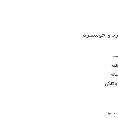
رد و خوشمزه
چسب
قمه
الم
 تازگی
ست‌فود