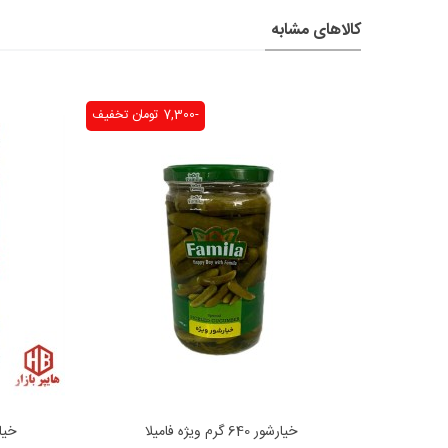
کالاهای مشابه
-7,300 تومان
تخفیف
خیارشور 640 گرم ویژه فامیلا
خیارشور 30
افزودن به محبوب‌ها
ا