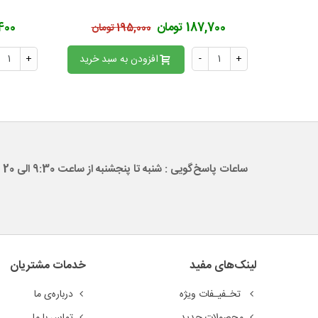
187,700 تومان
15,400
195,000 تومان
+
-
افزودن به سبد خرید
+
ساعات پاسخ‌گویی : شنبه تا پنجشنبه از ساعت 9:30 الی 20
لینک‌های مفید
خدمات مشتریان
تخـفیـفات ویژه
درباره‌ی ما
محصولات جدید
تماس با ما