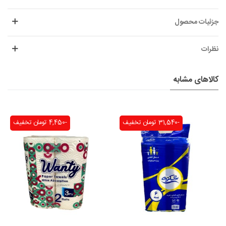
جزئیات محصول
نظرات
کالاهای مشابه
-31,540 تومان
تخفیف
-4,450 تومان
تخفیف