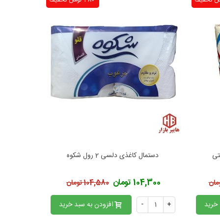
تخفیف
-280 تومان
تخفیف
دستمال کاغذی دلسی 2 رول شکوه
دستمال 
افزودن به محبوب‌ها
اف
104,300 تومان
237,000 
104,580 تومان
 خرید
+
-
افزودن به سبد خرید
+