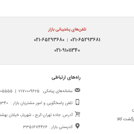
تلفن‌های پشتیبانی بازار
021-65293680
021-65293681
|
021-91011340
راه‌های ارتباطی
سامانه‌های پیامکی: 2170009625 | 217000005555
تلفن پاسخگویی و امور مشتریان بازار : 02191011340
ن
آدرس: جاده تهران-کرج ، شهریار، خیابان بهشت
گشت کالا
کدپستی بازار : 3351674426