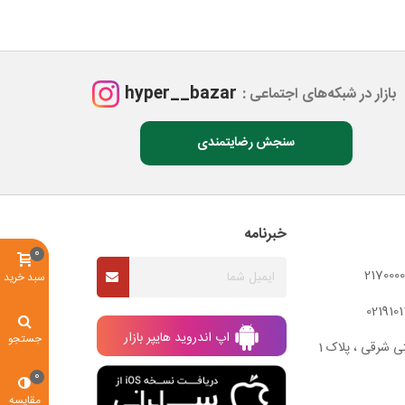
hyper__bazar
بازار در شبکه‌های اجتماعی :
سنجش رضایتمندی
خبرنامه
0
سبد خرید
اپ اندروید هایپر بازار
جستجو
ی شرقی ، پلاک 1
0
مقایسه