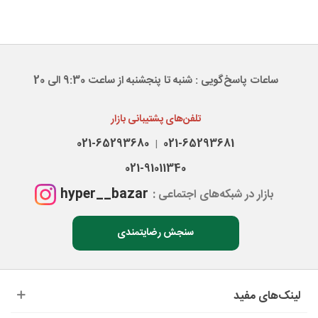
ساعات پاسخ‌گویی : شنبه تا پنجشنبه از ساعت 9:30 الی 20
تلفن‌های پشتیبانی بازار
021-65293680
021-65293681
|
021-91011340
hyper__bazar
بازار در شبکه‌های اجتماعی :
سنجش رضایتمندی
لینک‌های مفید