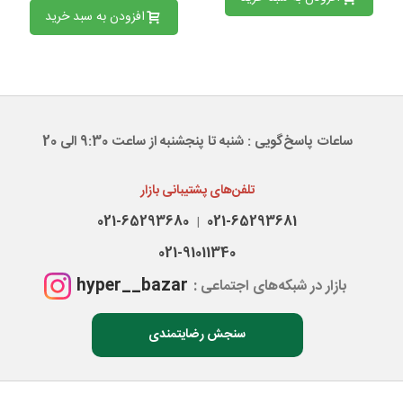
افزودن به سبد خرید
ساعات پاسخ‌گویی : شنبه تا پنجشنبه از ساعت 9:30 الی 20
تلفن‌های پشتیبانی بازار
021-65293680
021-65293681
|
021-91011340
hyper__bazar
بازار در شبکه‌های اجتماعی :
سنجش رضایتمندی