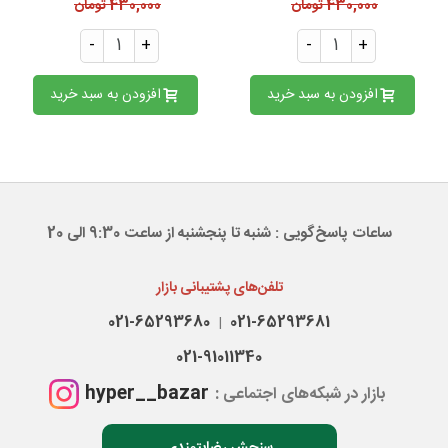
430,000 تومان
430,000 تومان
-
+
-
+
افزودن به سبد خرید
افزودن به سبد خرید
ساعات پاسخ‌گویی : شنبه تا پنجشنبه از ساعت 9:30 الی 20
تلفن‌های پشتیبانی بازار
021-65293680
021-65293681
|
021-91011340
hyper__bazar
بازار در شبکه‌های اجتماعی :
سنجش رضایتمندی