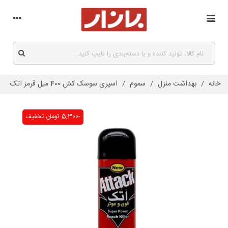
خانه
/
بهداشت منزل
/
سموم
/
اسپری سوسک کش 400 میل قرمز اتک
-5,300 تومان
تخفیف