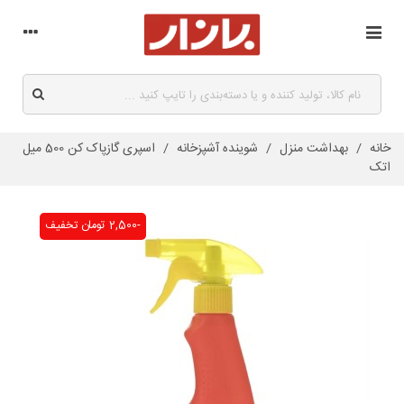
خانه
/
بهداشت منزل
/
شوینده آشپزخانه
/
اسپری گازپاک کن 500 میل
اتک
-2,500 تومان
تخفیف