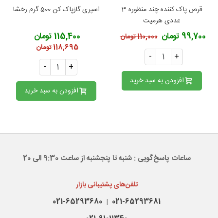
قرص پاک کننده چند منظوره 3
اسپری گازپاک کن 500 گرم رخشا
عددی هرمیت
99,700 تومان
115,400 تومان
110,000 تومان
118,695 تومان
-
+
-
+
افزودن به سبد خرید
افزودن به سبد خرید
ساعات پاسخ‌گویی : شنبه تا پنجشنبه از ساعت 9:30 الی 20
تلفن‌های پشتیبانی بازار
021-65293680
021-65293681
|