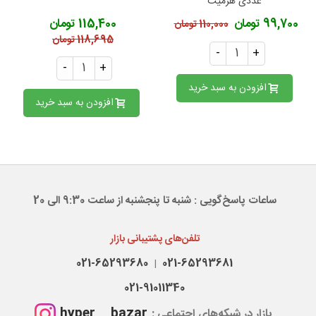
عددی هرمیت
99,700 تومان
115,400 تومان
110,000 تومان
118,695 تومان
-
+
-
+
افزودن به سبد خرید
افزودن به سبد خرید
ساعات پاسخ‌گویی : شنبه تا پنجشنبه از ساعت 9:30 الی 20
تلفن‌های پشتیبانی بازار
021-65293680
021-65293681
|
021-91011340
hyper__bazar
بازار در شبکه‌های اجتماعی :