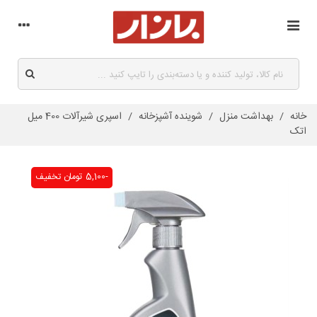
خانه
/
بهداشت منزل
/
شوینده آشپزخانه
/
اسپری شیرآلات 400 میل
اتک
-5,100 تومان
تخفیف