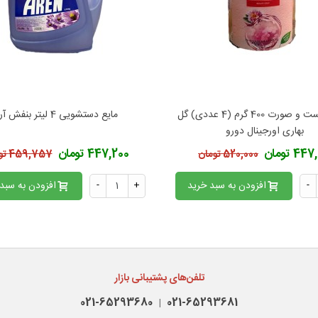
صابون دست و صورت 400 گرم (4 عددی) گل
مایع دستشویی 4 لیتر بنفش آرن
فزودن به محبوب‌ها
افزودن به محبوب‌ها
بهاری اورجینال دورو
4 تومان
447,200 تومان
520,000 تومان
459,757 تومان
-
افزودن به سبد خرید
+
-
افزودن به سبد
تلفن‌های پشتیبانی بازار
021-65293680
021-65293681
|