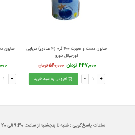
صابون دست و صورت 400 گرم (4 عددی) دریایی
افزودن به محبوب‌ها
ا
اورجینال دورو
447,000 تومان
47,000
520,000 تومان
+
-
افزودن به سبد خرید
+
ساعات پاسخ‌گویی : شنبه تا پنجشنبه از ساعت 9:30 الی 20