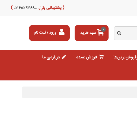
( پشتیبانی بازار:
)
02165293680
0
سبد خرید
ورود / ثبت نام
فروش‌ترین‌ها
فروش عمده
درباره‌ی ما