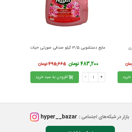
مایع دستشویی 3/5 کیلو صدفی صورتی حیات
مایع دستشویی 3/5 کیلو ص
افزودن به محبوب‌ها
اف
483,200 تومان
483,200 
495,665 تومان
 خرید
+
-
افزودن به سبد خرید
+
hyper__bazar
بازار در شبکه‌های اجتماعی :