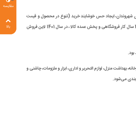
مقایسه
 برای شهروندان، ایجاد حس خوشایند خرید (تنوع در محصول و قیمت
مناسب)، صرفه جویی در زمان و در نهایت کاهش ترددهای درون شهری، با ارائه کالاهای با کیفیت بالا و همچنین قیمتی مناسب و رقابتی ، با تجربه 28 سال کار فروشگاهی و پخش عمده کالا ، در سال 1401 لاین فروش
بالا
بود.
ه، بهداشت منزل، لوازم التحریر و اداری، ابزار و ملزومات، چاشنی و
بندی می‌شود.