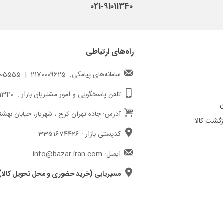
021-91011340
راه‌های ارتباطی
سامانه‌های پیامکی: 2170009625 | 217000005555
تلفن پاسخگویی و امور مشتریان بازار : 02191011340
ن
آدرس: جاده تهران-کرج ، شهریار، خیابان بهشت
گشت کالا
کدپستی بازار : 3351674426
ایمیل: info@bazar-iran.com
مسیریابی (خرید حضوری و محل تحویل کالا)