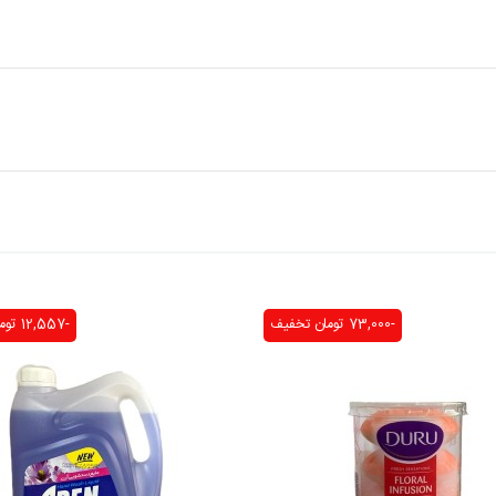
-73,000 تومان
تخفیف
-12,557 تومان