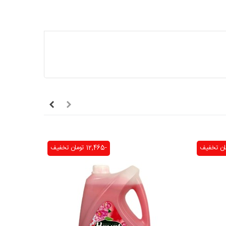
تخفیف
-12,465 تومان
تخفیف