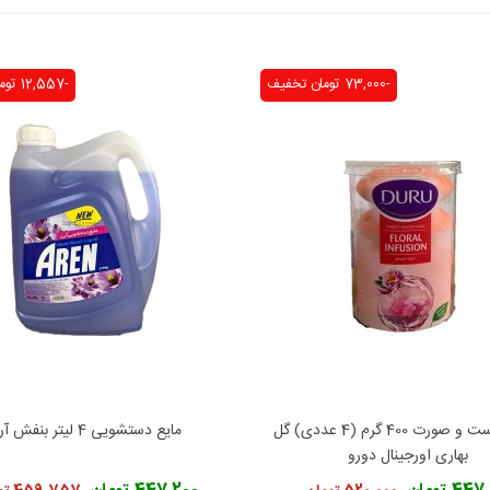
-73,000 تومان
تخفیف
-12,557 تومان
صابون دست و صورت 400 گرم (4 عددی) گل
مایع دستشویی 4 لیتر بنفش آرن
فزودن به محبوب‌ها
افزودن به محبوب‌ها
بهاری اورجینال دورو