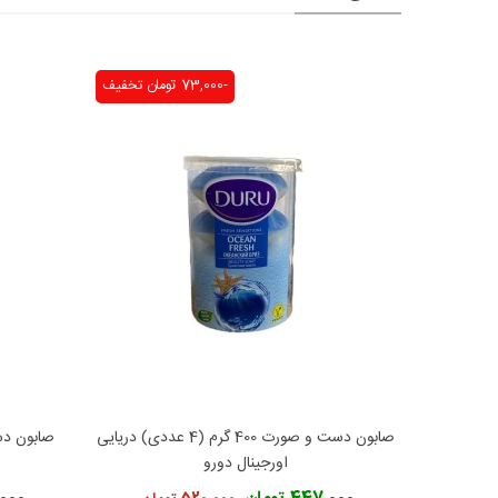
-73,000 تومان
تخفیف
صابون دست و صورت 400 گرم (4 عددی) دریایی
افزودن به محبوب‌ها
ا
اورجینال دورو