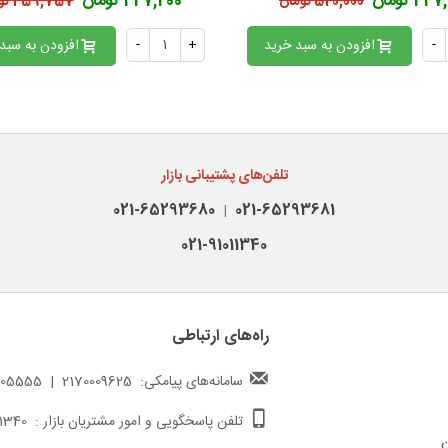
4 تومان
447,200 تومان
520,000 تومان
459,757 تومان
-
افزودن به سبد خرید
+
-
افزودن به سبد
تلفن‌های پشتیبانی بازار
021-65293680
021-65293681
|
021-91011340
راه‌های ارتباطی
سامانه‌های پیامکی: 2170009625 | 217000005555
تلفن پاسخگویی و امور مشتریان بازار : 02191011340
ن