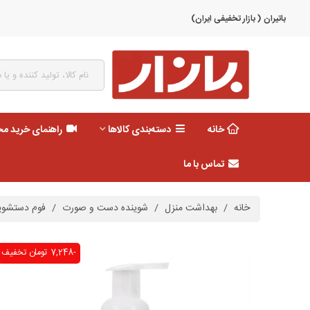
باتیران ( بازار تخفیفی ایران)
خانه
دسته‌بندی کالاها
راهنمای خرید م
تماس با ما
خانه
/
بهداشت منزل
/
شوینده دست و صورت
/
فوم دستشویی 500 میل دیاموند صور
-7,248 تومان
تخفیف