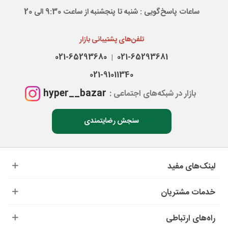
ساعات پاسخ‌گویی : شنبه تا پنجشنبه از ساعت 9:30 الی 20
تلفن‌های پشتیبانی بازار
021-65293680
021-65293681
|
021-91011340
hyper__bazar
بازار در شبکه‌های اجتماعی :
سنجش رضایتمندی
لینک‌های مفید
خدمات مشتریان
راه‌های ارتباطی