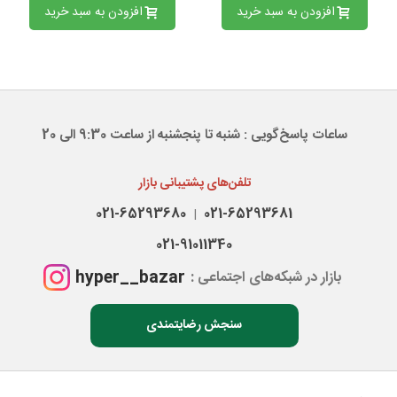
افزودن به سبد خرید
افزودن به سبد خرید
ساعات پاسخ‌گویی : شنبه تا پنجشنبه از ساعت 9:30 الی 20
تلفن‌های پشتیبانی بازار
021-65293680
021-65293681
|
021-91011340
hyper__bazar
بازار در شبکه‌های اجتماعی :
سنجش رضایتمندی