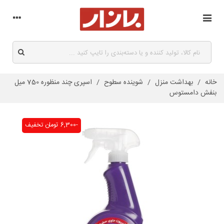
خانه
/
بهداشت منزل
/
شوینده سطوح
/
اسپری چند منظوره 750 میل
بنفش دامستوس
-6,300 تومان
تخفیف