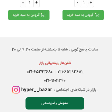
-
+
-
+
افزودن به سبد خرید
افزودن به سبد خرید
ساعات پاسخ‌گویی : شنبه تا پنجشنبه از ساعت 9:30 الی 20
تلفن‌های پشتیبانی بازار
021-65293680
021-65293681
|
021-91011340
hyper__bazar
بازار در شبکه‌های اجتماعی :
سنجش رضایتمندی