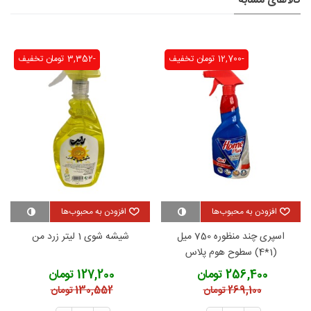
کالاهای مشابه
-12,700 تومان
تخفیف
-3,352 تومان
تخفیف
افزودن به محبوب‌ها
افزودن به محبوب‌ها
اسپری چند منظوره 750 میل
شیشه شوی 1 لیتر زرد من
(1*4) سطوح هوم پلاس
256,400 تومان
127,200 تومان
269,100 تومان
130,552 تومان