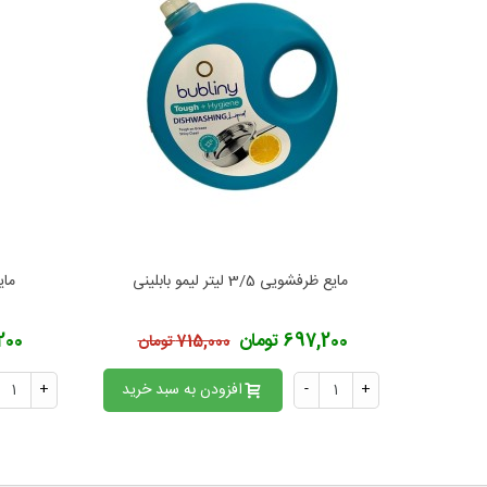
مایع ظرفشویی 3/5 لیتر لیمو بابلینی
مایع ظ
افزودن به محبوب‌ها
ا
697,200 تومان
5,200
715,000 تومان
+
-
افزودن به سبد خرید
+