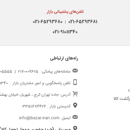
تلفن‌های پشتیبانی بازار
021-65293680
021-65293681
|
021-91011340
راه‌های ارتباطی
سامانه‌های پیامکی: 2170009625 | 217000005555
تلفن پاسخگویی و امور مشتریان بازار : 02191011340
ن
آدرس: جاده تهران-کرج ، شهریار، خیابان بهشت
گشت کالا
کدپستی بازار : 3351674426
ایمیل: info@bazar-iran.com
مسیریابی (خرید حضوری و محل تحویل کالا)