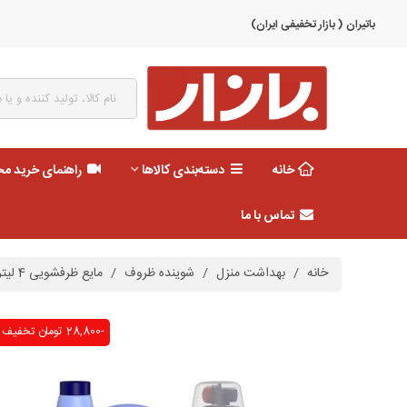
باتیران ( بازار تخفیفی ایران)
خانه
دسته‌بندی کالاها
راهنمای خرید م
تماس با ما
خانه
/
بهداشت منزل
/
شوینده ظروف
/
مایع ظرفشویی 4 لیتر لیمو دورتو
-28,800 تومان
تخفیف