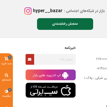
hyper__bazar
بازار در شبکه‌های اجتماعی :
سنجش رضایتمندی
خبرنامه
0
سبد خرید
اپ اندروید هایپر بازار
ی شرقی ، پلاک 1
جستجو
0
مقایسه