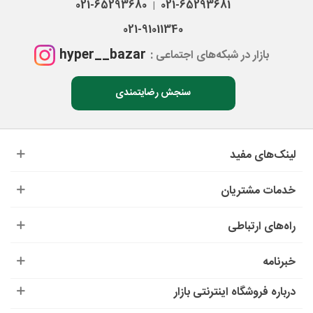
021-65293680
021-65293681
|
021-91011340
hyper__bazar
بازار در شبکه‌های اجتماعی :
سنجش رضایتمندی
لینک‌های مفید
خدمات مشتریان
راه‌های ارتباطی
خبرنامه
درباره‌ فروشگاه اینترنتی بازار