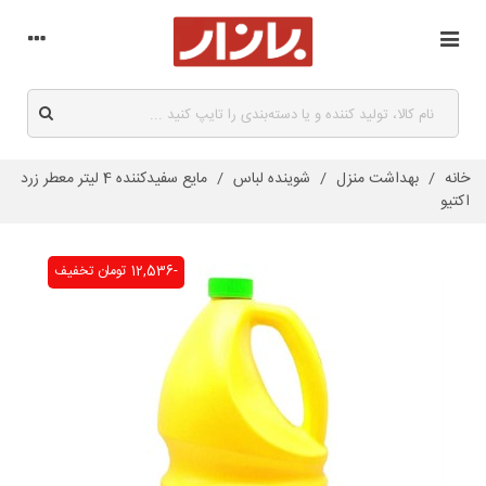
خانه
/
بهداشت منزل
/
شوینده لباس
/
مایع سفیدکننده 4 لیتر معطر زرد
اکتیو
-12,536 تومان
تخفیف