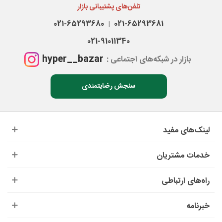
تلفن‌های پشتیبانی بازار
021-65293680
021-65293681
|
021-91011340
hyper__bazar
بازار در شبکه‌های اجتماعی :
سنجش رضایتمندی
لینک‌های مفید
خدمات مشتریان
راه‌های ارتباطی
خبرنامه