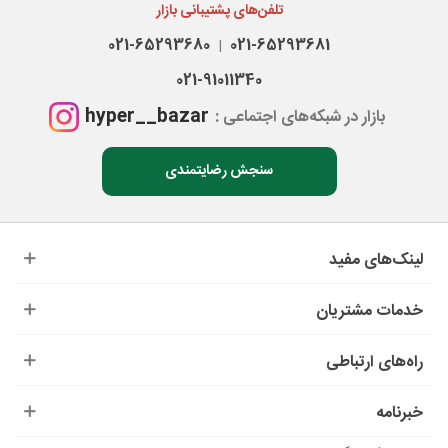
تلفن‌های پشتیبانی بازار
021-65293680
021-65293681
|
021-91011340
hyper__bazar
بازار در شبکه‌های اجتماعی :
سنجش رضایتمندی
لینک‌های مفید
خدمات مشتریان
راه‌های ارتباطی
خبرنامه