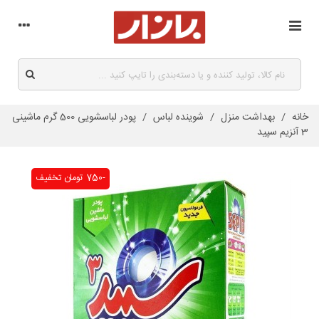
خانه
/
بهداشت منزل
/
شوینده لباس
/
پودر لباسشویی 500 گرم ماشینی
3 آنزیم سپید
-750 تومان
تخفیف