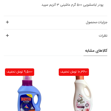
پودر لباسشویی 500 گرم ماشینی 3 آنزیم سپید
جزئیات محصول
نظرات
کالاهای مشابه
-10,360 تومان
تخفیف
-9,500 تومان
تخفیف