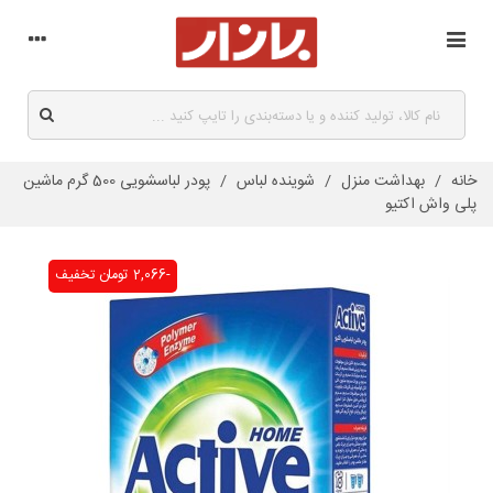
خانه
/
بهداشت منزل
/
شوینده لباس
/
پودر لباسشویی 500 گرم ماشین
پلی واش اکتیو
-2,066 تومان
تخفیف