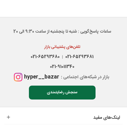
ساعات پاسخ‌گویی : شنبه تا پنجشنبه از ساعت 9:30 الی 20
تلفن‌های پشتیبانی بازار
021-65293680
021-65293681
|
021-91011340
hyper__bazar
بازار در شبکه‌های اجتماعی :
سنجش رضایتمندی
لینک‌های مفید