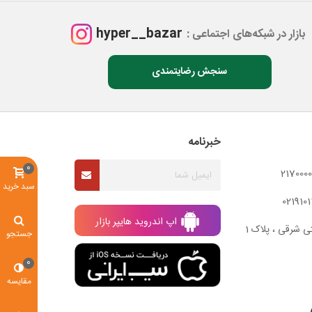
hyper__bazar
بازار در شبکه‌های اجتماعی :
سنجش رضایتمندی
خبرنامه
0
سبد خرید
اپ اندروید هایپر بازار
ی شرقی ، پلاک 1
جستجو
0
مقایسه