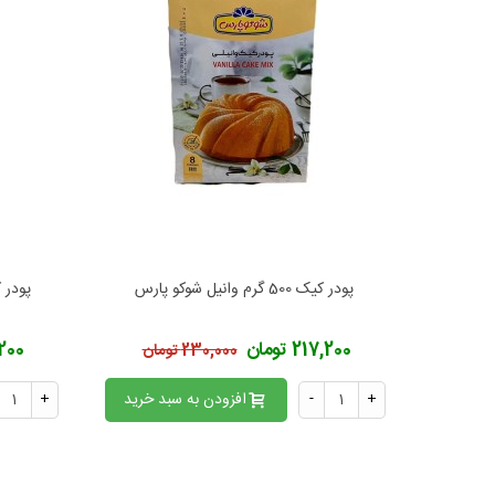
پودر کیک 500 گرم وانیل شوکو پارس
پودر کیک 500 گرم 
افزودن به محبوب‌ها
ا
217,200 تومان
17,200
230,000 تومان
+
-
افزودن به سبد خرید
+