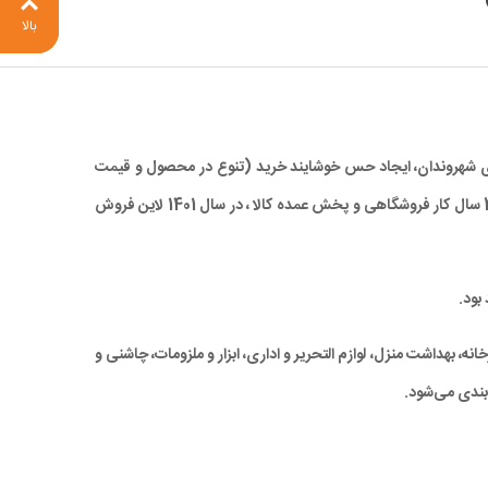
بالا
 برای شهروندان، ایجاد حس خوشایند خرید (تنوع در محصول و قیمت
مناسب)، صرفه جویی در زمان و در نهایت کاهش ترددهای درون شهری، با ارائه کالاهای با کیفیت بالا و همچنین قیمتی مناسب و رقابتی ، با تجربه 28 سال کار فروشگاهی و پخش عمده کالا ، در سال 1401 لاین فروش
بود.
ه، بهداشت منزل، لوازم التحریر و اداری، ابزار و ملزومات، چاشنی و
بندی می‌شود.