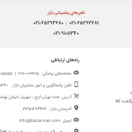
تلفن‌های پشتیبانی بازار
021-65293680
021-65293681
|
021-91011340
راه‌های ارتباطی
سامانه‌های پیامکی: 2170009625 | 217000005555
تلفن پاسخگویی و امور مشتریان بازار : 02191011340
ن
آدرس: جاده تهران-کرج ، شهریار، خیابان بهشت
گشت کالا
کدپستی بازار : 3351674426
ایمیل: info@bazar-iran.com