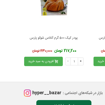
پودر کیک 500 گرم آناناس شوکو پارس
پودر کیک 500 گرم م
افزودن به محبوب‌ها
اف
217,200 تومان
217,200 
230,000 تومان
 خرید
+
-
افزودن به سبد خرید
+
hyper__bazar
بازار در شبکه‌های اجتماعی :