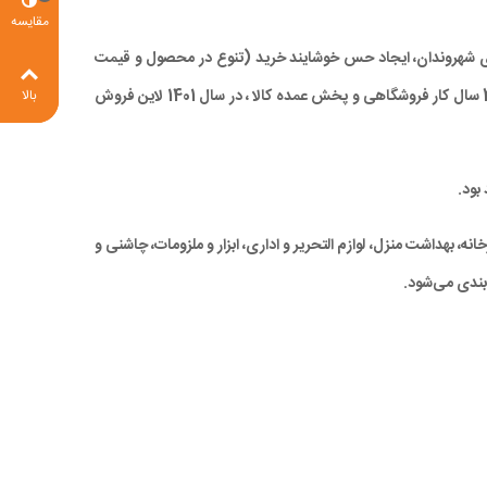
مقایسه
 برای شهروندان، ایجاد حس خوشایند خرید (تنوع در محصول و قیمت
مناسب)، صرفه جویی در زمان و در نهایت کاهش ترددهای درون شهری، با ارائه کالاهای با کیفیت بالا و همچنین قیمتی مناسب و رقابتی ، با تجربه 28 سال کار فروشگاهی و پخش عمده کالا ، در سال 1401 لاین فروش
بالا
بود.
ه، بهداشت منزل، لوازم التحریر و اداری، ابزار و ملزومات، چاشنی و
بندی می‌شود.