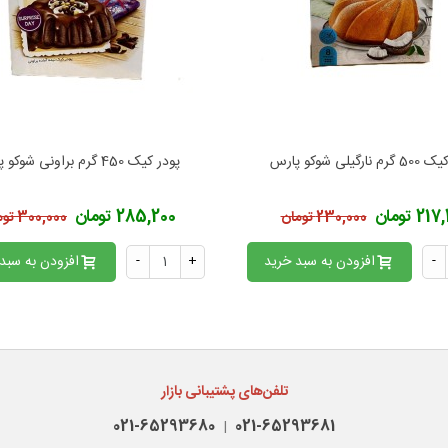
نارگیلی شوکو پارس
پودر کیک 450 گرم براونی شوکو پارس
فزودن به محبوب‌ها
افزودن به محبوب‌ها
2 تومان
285,200 تومان
230,000 تومان
300,000 تومان
-
افزودن به سبد خرید
+
-
افزودن به سبد
تلفن‌های پشتیبانی بازار
021-65293680
021-65293681
|