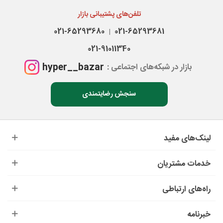
تلفن‌های پشتیبانی بازار
021-65293680
021-65293681
|
021-91011340
hyper__bazar
بازار در شبکه‌های اجتماعی :
سنجش رضایتمندی
لینک‌های مفید
خدمات مشتریان
راه‌های ارتباطی
خبرنامه