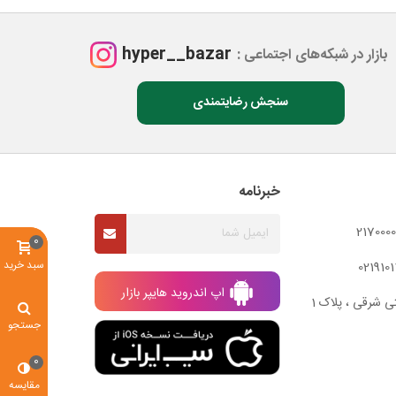
hyper__bazar
بازار در شبکه‌های اجتماعی :
سنجش رضایتمندی
خبرنامه
0
سبد خرید
اپ اندروید هایپر بازار
ی شرقی ، پلاک 1
جستجو
0
مقایسه