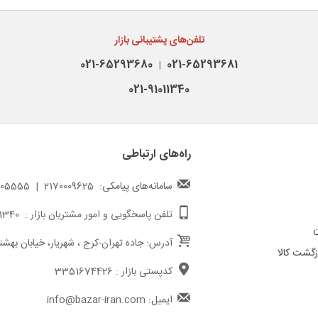
تلفن‌های پشتیبانی بازار
021-65293680
021-65293681
|
021-91011340
راه‌های ارتباطی
سامانه‌های پیامکی: 2170009625 | 217000005555
تلفن پاسخگویی و امور مشتریان بازار : 02191011340
ن
آدرس: جاده تهران-کرج ، شهریار، خیابان بهشت
گشت کالا
کدپستی بازار : 3351674426
ایمیل: info@bazar-iran.com