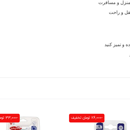
 منزل و مسافرت
قل و راحت
 و تمیز کنید
-26,000 تومان
تخفیف
-33,000 تومان