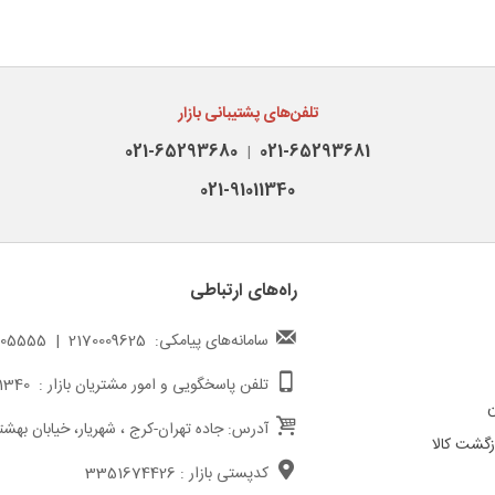
تلفن‌های پشتیبانی بازار
021-65293680
021-65293681
|
021-91011340
راه‌های ارتباطی
سامانه‌های پیامکی: 2170009625 | 217000005555
تلفن پاسخگویی و امور مشتریان بازار : 02191011340
ن
آدرس: جاده تهران-کرج ، شهریار، خیابان بهشت
گشت کالا
کدپستی بازار : 3351674426