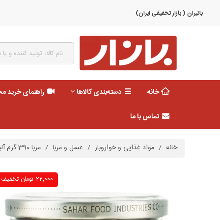
باتیران ( بازار تخفیفی ایران)
خانه
دسته‌بندی کالاها
راهنمای خرید م
تماس با ما
خانه
/
مواد غذایی و خواروبار
/
عسل و مربا
/
مربا 390 گرم آلبالو سحر
-22,000 تومان
تخفیف