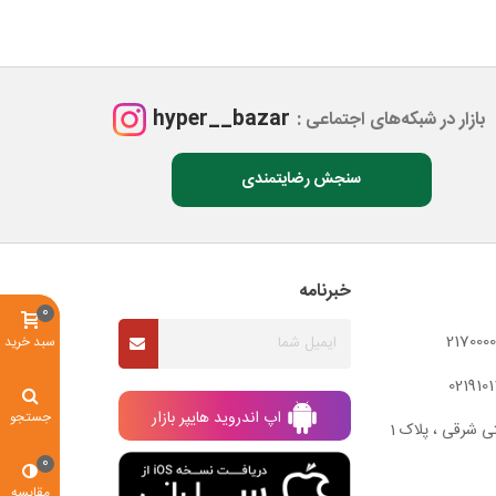
hyper__bazar
بازار در شبکه‌های اجتماعی :
سنجش رضایتمندی
خبرنامه
0
سبد خرید
اپ اندروید هایپر بازار
جستجو
ی شرقی ، پلاک 1
0
مقایسه