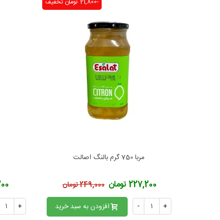
-21,800 تومان
تخفیف
مربا 750 گرم بالنگ اصالت
افزودن به محبوب‌ها
ا
227,200 تومان
7,200
249,000 تومان
+
-
افزودن به سبد خرید
+