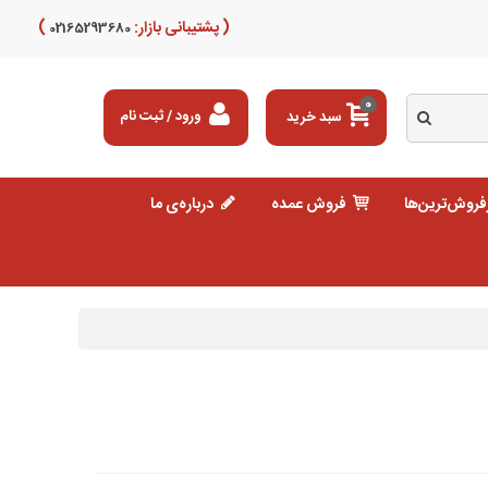
( پشتیبانی بازار:
)
02165293680
0
سبد خرید
ورود / ثبت نام
فروش‌ترین‌ها
فروش عمده
درباره‌ی ما