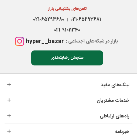
تلفن‌های پشتیبانی بازار
021-65293680
021-65293681
|
021-91011340
hyper__bazar
بازار در شبکه‌های اجتماعی :
سنجش رضایتمندی
لینک‌های مفید
خدمات مشتریان
راه‌های ارتباطی
خبرنامه