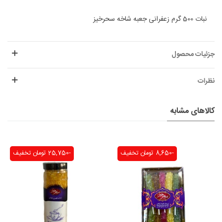
نبات 500 گرم زعفرانی جعبه شاخه سحرخیز
جزئیات محصول
نظرات
کالاهای مشابه
-8,650 تومان
تخفیف
-25,750 تومان
تخفیف