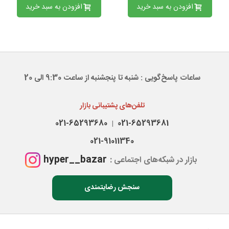
افزودن به سبد خرید
افزودن به سبد خرید
ساعات پاسخ‌گویی : شنبه تا پنجشنبه از ساعت 9:30 الی 20
تلفن‌های پشتیبانی بازار
021-65293680
021-65293681
|
021-91011340
hyper__bazar
بازار در شبکه‌های اجتماعی :
سنجش رضایتمندی