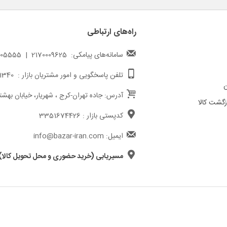
راه‌های ارتباطی
سامانه‌های پیامکی: 2170009625 | 217000005555
تلفن پاسخگویی و امور مشتریان بازار : 02191011340
ن
آدرس: جاده تهران-کرج ، شهریار، خیابان بهشت
گشت کالا
کدپستی بازار : 3351674426
ایمیل: info@bazar-iran.com
مسیریابی (خرید حضوری و محل تحویل کالا)