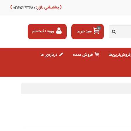
( پشتیبانی بازار:
)
02165293680
0
سبد خرید
ورود / ثبت نام
فروش‌ترین‌ها
فروش عمده
درباره‌ی ما