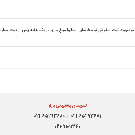
رج . درصورت ثبت سفارش توسط سایر استانها مبلغ واریزی یک هفته پس از ثبت س
تلفن‌های پشتیبانی بازار
021-65293680
021-65293681
|
021-91011340