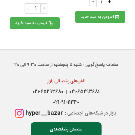
-
+
-
+
افزودن به سبد خرید
افزودن به سبد خرید
ساعات پاسخ‌گویی : شنبه تا پنجشنبه از ساعت 9:30 الی 20
تلفن‌های پشتیبانی بازار
021-65293680
021-65293681
|
021-91011340
hyper__bazar
بازار در شبکه‌های اجتماعی :
سنجش رضایتمندی