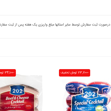
رج . درصورت ثبت سفارش توسط سایر استانها مبلغ واریزی یک هفته پس از ثبت س
-23,700 تومان
تخفیف
-34,100 تومان