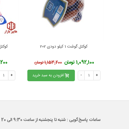
کوکتل گوشت 1 کیلو دودی 202
کوکتل گوشت 0
افزودن به محبوب‌ها
ا
1,092,100 تومان
74,200
1,153,200 تومان
+
-
افزودن به سبد خرید
+
ساعات پاسخ‌گویی : شنبه تا پنجشنبه از ساعت 9:30 الی 20