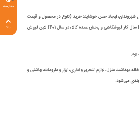
مقایسه
 برای شهروندان، ایجاد حس خوشایند خرید (تنوع در محصول و قیمت
مناسب)، صرفه جویی در زمان و در نهایت کاهش ترددهای درون شهری، با ارائه کالاهای با کیفیت بالا و همچنین قیمتی مناسب و رقابتی ، با تجربه 28 سال کار فروشگاهی و پخش عمده کالا ، در سال 1401 لاین فروش
بالا
بود.
ه، بهداشت منزل، لوازم التحریر و اداری، ابزار و ملزومات، چاشنی و
بندی می‌شود.