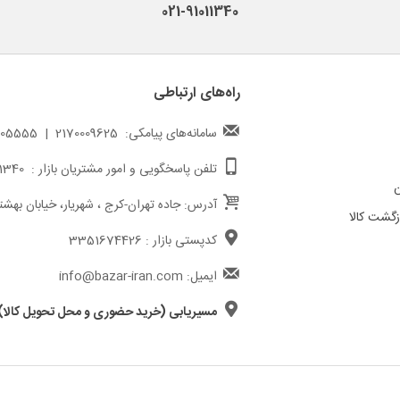
021-91011340
راه‌های ارتباطی
سامانه‌های پیامکی: 2170009625 | 217000005555
تلفن پاسخگویی و امور مشتریان بازار : 02191011340
ن
آدرس: جاده تهران-کرج ، شهریار، خیابان بهشت
گشت کالا
کدپستی بازار : 3351674426
ایمیل: info@bazar-iran.com
مسیریابی (خرید حضوری و محل تحویل کالا)