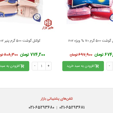
50 گرم 70 % ویژه 202
کوکتل گوشت 500 گرم پنیر 202
فزودن به محبوب‌ها
افزودن به محبوب‌ها
6 تومان
774,200 تومان
697,900 تومان
808,300 تومان
-
افزودن به سبد خرید
+
-
افزودن به سبد
تلفن‌های پشتیبانی بازار
021-65293680
021-65293681
|