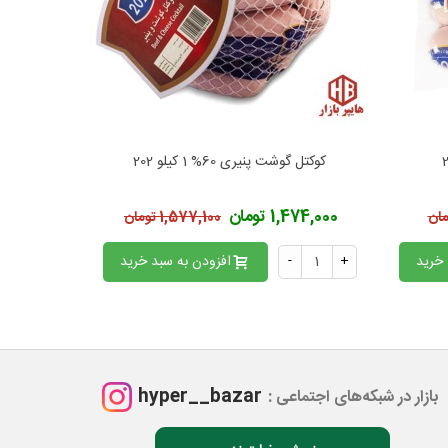
کوکتل گوشت پنیری 60% 1 کیلو 202
افزودن به محبوب‌ها
اف
1,474,000 تومان
1,339,200
1,577,100 تومان
 خرید
+
-
افزودن به سبد خرید
+
hyper__bazar
بازار در شبکه‌های اجتماعی :