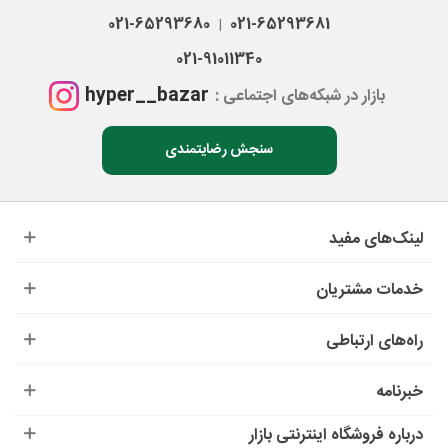
021-65293680
021-65293681
|
021-91011340
hyper__bazar
بازار در شبکه‌های اجتماعی :
سنجش رضایتمندی
لینک‌های مفید
خدمات مشتریان
راه‌های ارتباطی
خبرنامه
درباره‌ فروشگاه اینترنتی بازار