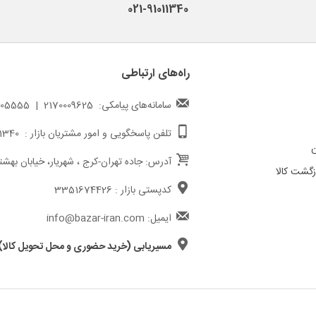
021-91011340
راه‌های ارتباطی
سامانه‌های پیامکی: 2170009625 | 217000005555
تلفن پاسخگویی و امور مشتریان بازار : 02191011340
ن
آدرس: جاده تهران-کرج ، شهریار، خیابان بهشت
گشت کالا
کدپستی بازار : 3351674426
ایمیل: info@bazar-iran.com
مسیریابی (خرید حضوری و محل تحویل کالا)