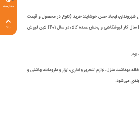
مقایسه
 برای شهروندان، ایجاد حس خوشایند خرید (تنوع در محصول و قیمت
مناسب)، صرفه جویی در زمان و در نهایت کاهش ترددهای درون شهری، با ارائه کالاهای با کیفیت بالا و همچنین قیمتی مناسب و رقابتی ، با تجربه 28 سال کار فروشگاهی و پخش عمده کالا ، در سال 1401 لاین فروش
بالا
بود.
ه، بهداشت منزل، لوازم التحریر و اداری، ابزار و ملزومات، چاشنی و
بندی می‌شود.