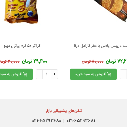
 دربیس پلاس با مغز کارامل درنا
کراکر 50 گرم پرتزل مینو
فزودن به محبوب‌ها
افزودن به محبوب‌ها
72 تومان
29,400 تومان
80,000 تومان
30,000 تومان
-
افزودن به سبد خرید
+
-
افزودن به سبد
تلفن‌های پشتیبانی بازار
021-65293680
021-65293681
|