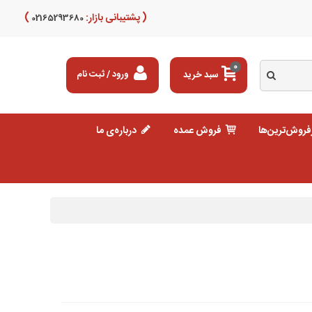
( پشتیبانی بازار:
)
02165293680
0
سبد خرید
ورود / ثبت نام
فروش‌ترین‌ها
فروش عمده
درباره‌ی ما