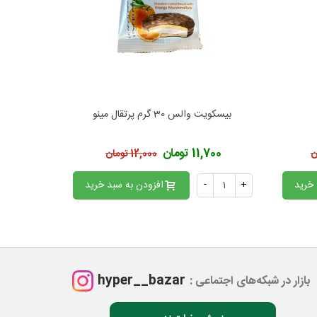
بیسکویت والس 30 گرم پرتقال مینو
ویفر شین رول 30 عددی طلقی 
افزودن به محبوب‌ها
اف
11,700 تومان
179,200
12,000 تومان
 خرید
+
-
افزودن به سبد خرید
+
hyper__bazar
بازار در شبکه‌های اجتماعی :