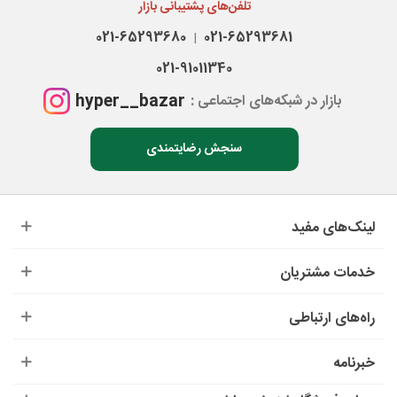
تلفن‌های پشتیبانی بازار
021-65293680
021-65293681
|
021-91011340
hyper__bazar
بازار در شبکه‌های اجتماعی :
سنجش رضایتمندی
لینک‌های مفید
خدمات مشتریان
راه‌های ارتباطی
خبرنامه