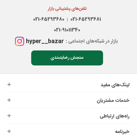
تلفن‌های پشتیبانی بازار
021-65293680
021-65293681
|
021-91011340
hyper__bazar
بازار در شبکه‌های اجتماعی :
سنجش رضایتمندی
لینک‌های مفید
خدمات مشتریان
راه‌های ارتباطی
خبرنامه