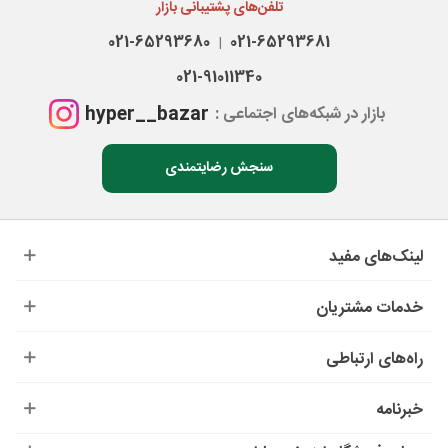
تلفن‌های پشتیبانی بازار
021-65293680
021-65293681
|
021-91011340
hyper__bazar
بازار در شبکه‌های اجتماعی :
سنجش رضایتمندی
لینک‌های مفید
خدمات مشتریان
راه‌های ارتباطی
خبرنامه